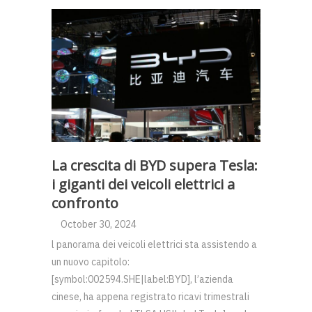
La crescita di BYD supera Tesla:
i giganti dei veicoli elettrici a
confronto
October 30, 2024
l panorama dei veicoli elettrici sta assistendo a
un nuovo capitolo:
[symbol:002594.SHE|label:BYD], l’azienda
cinese, ha appena registrato ricavi trimestrali