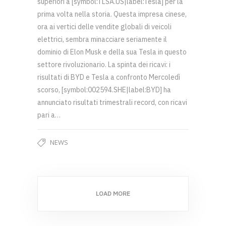
superiori a [symbol:TLSA.US|label:Tesla] per la
prima volta nella storia. Questa impresa cinese,
ora ai vertici delle vendite globali di veicoli
elettrici, sembra minacciare seriamente il
dominio di Elon Musk e della sua Tesla in questo
settore rivoluzionario. La spinta dei ricavi: i
risultati di BYD e Tesla a confronto Mercoledì
scorso, [symbol:002594.SHE|label:BYD] ha
annunciato risultati trimestrali record, con ricavi
pari a…
NEWS
LOAD MORE